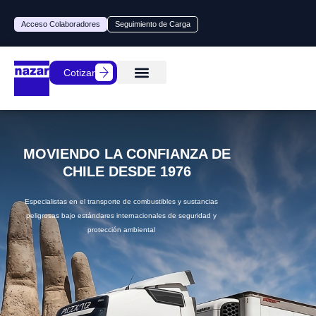
Acceso Colaboradores
Seguimiento de Carga
Cotizar
Nuestros servicios
Nuestras personas
MOVIENDO LA CONFIANZA DE
CHILE DESDE 1976
Especialistas en el transporte de combustibles y sustancias
peligrosas bajo estándares internacionales de seguridad y
protección ambiental