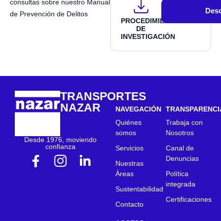
consultas sobre nuestro Manual
Desc
de Prevención de Delitos
PROCEDIMIENTO
DE
INVESTIGACIÓN
TRANSPORTES
NAZAR
NAVEGACIÓN
TRANSPARENCI
Quiénes
Trabaja con
somos
Nosotros
Desde 1976, moviendo
confianza
Servicios
Canal de
Denuncias
Nuestras
Áreas
Política
integrada
Sustentabilidad
Certificaciones
Contacto